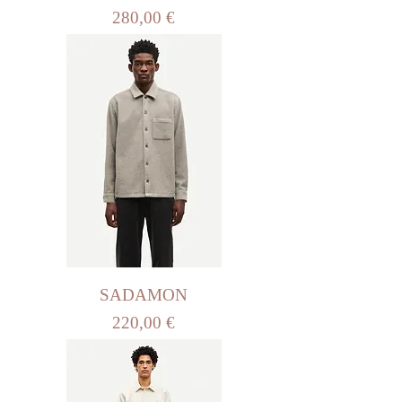
Prix
280,00 €
SADAMON
Prix
220,00 €