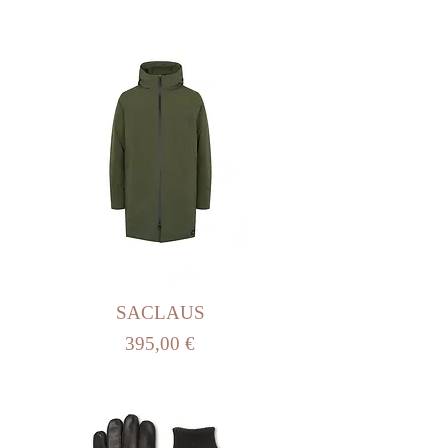
SACLAUS
Prix
395,00 €