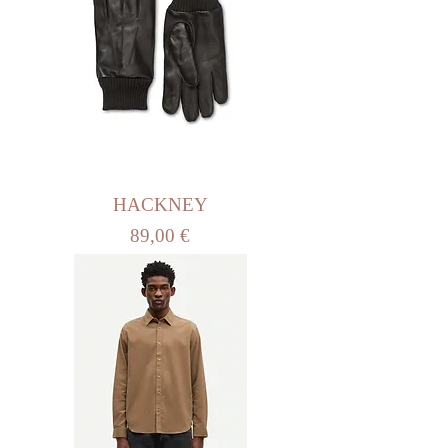
HACKNEY
Prix
89,00 €