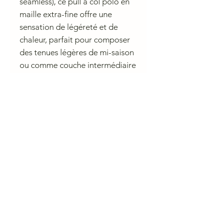
seamless), ce pull à col polo en
maille extra-fine offre une
sensation de légéreté et de
chaleur, parfait pour composer
des tenues légères de mi-saison
ou comme couche intermédiaire
sous une veste lorsque les
témpératures chutent.
Conseil de lavage
Lavage à la main uniquement
Blanchiment interdit
Séchage à plat
Repassage au fer froid (110°C)
CHARLIE A NANTES
23 rue du Calvaire 44000 Nantes
Ouvert de 10 h à 13h et de 14h à 19h du mardi au samedi.
contactcharlieanantes@gmail.com 09 83 03 05 45