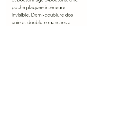
poche plaquée intérieure
invisible. Demi-doublure dos
unie et doublure manches à
rayures
Conseil de lavage
Ne pas laver
CHARLIE A NANTES
23 rue du Calvaire 44000 Nantes
Ouvert de 10 h à 13h et de 14h à 19h du mardi au samedi.
contactcharlieanantes@gmail.com 09 83 03 05 45