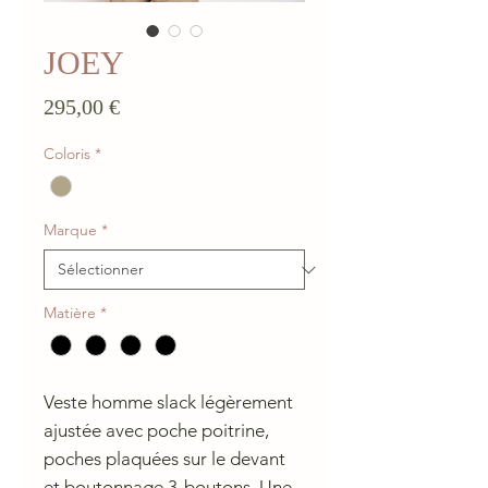
JOEY
Prix
295,00 €
Coloris
*
Marque
*
Matière
*
Veste homme slack légèrement
ajustée avec poche poitrine,
poches plaquées sur le devant
et boutonnage 3-boutons. Une