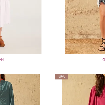
AH
G
€
NEW