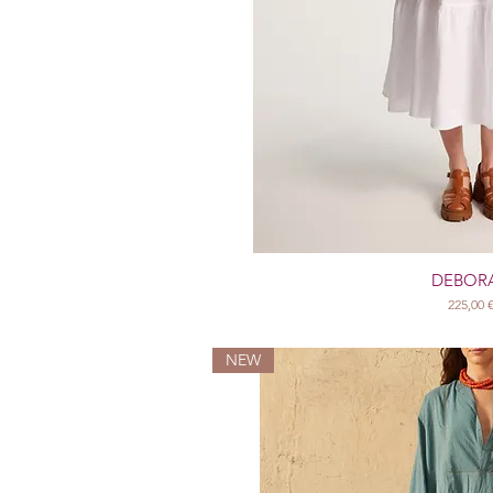
DEBOR
Prix
225,00 
NEW