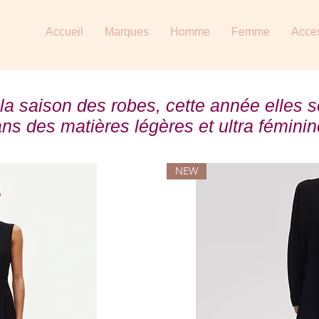
Accueil
Marques
Homme
Femme
Acce
 la
saison
des robes, cette année elles s
ns des matières légères et ultra féminin
NEW