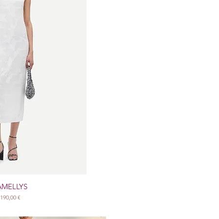
AMELLYS
Prix
190,00 €