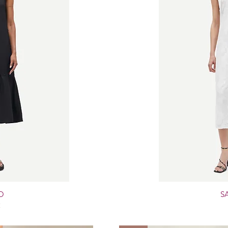
O
S
€