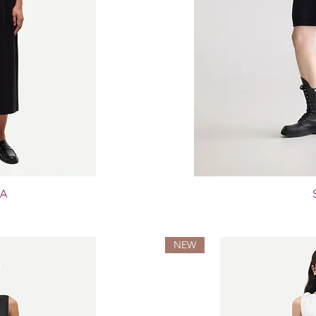
A
€
NEW