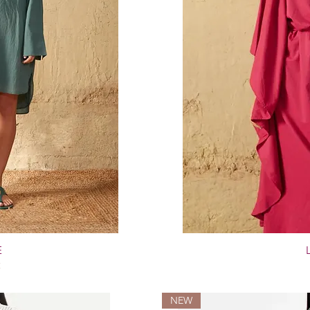
E
€
NEW