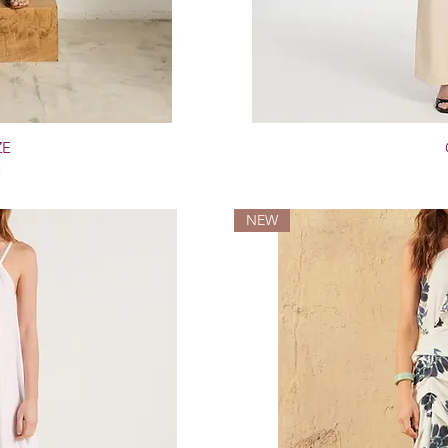
ZE
€
NEW