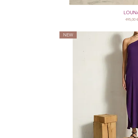
LOUN
Prix
495,00 
NEW