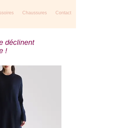
ssoires
Chaussures
Contact
e déclinent
e !