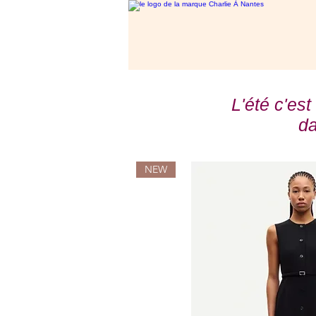
L'été c'est
da
NEW