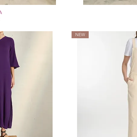
A
€
NEW