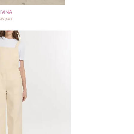
IVINA
Prix
350,00 €