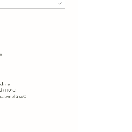
e
chine
d (110°C)
ssionnel à seC