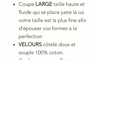
Coupe
LARGE
taille haute et
fluide qui se place juste là où
votre taille est la plus fine afin
d’épouser vos formes à la
perfection
VELOURS
côtelé doux et
souple 100% coton.
Couleur avec un effet
légèrement passé, pour un
rendu "doudou"
Conseil de lavage
Lavage à 30° à l'envers en machine
- Séchage à l'air libre recommandé
CHARLIE A NANTES