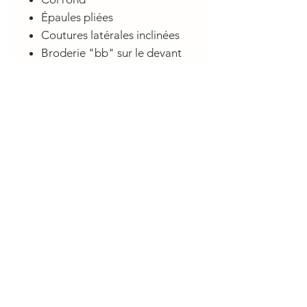
Épaules pliées
Coutures latérales inclinées
Broderie "bb" sur le devant
Jersey de coton léger
Conseil de lavage
30° délicat, pas de sèche linge, fer
doux
CHARLIE A NANTES
23 rue du Calvaire 44000 Nantes
Ouvert de 10 h à 13h et de 14h à 19h du mardi au samedi.
contactcharlieanantes@gmail.com 09 83 03 05 45