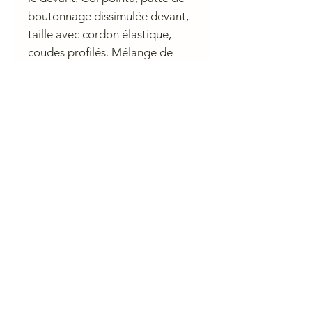
boutonnage dissimulée devant,
taille avec cordon élastique,
coudes profilés. Mélange de
coton et polyamide.
Conseil d'entretien
30 degree (gentle)
Do not bleach EU
Iron at medium temperature
PCE only
Do not tumble dry
CHARLIE A NANTES
23 rue du Calvaire 44000 Nantes
Ouvert de 10 h à 13h et de 14h à 19h du mardi au samedi.
contactcharlieanantes@gmail.com 09 83 03 05 45