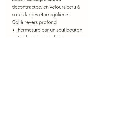
décontractée, en velours écru à
côtes larges et irrégulières.
Col à revers profond
Fermeture par un seul bouton
Poches passepoilées
Bas de manches boutonnés
Conseil de lavage
NE PAS LAVER
CHARLIE A NANTES
23 rue du Calvaire 44000 Nantes
Ouvert de 10 h à 13h et de 14h à 19h du mardi au samedi.
contactcharlieanantes@gmail.com 09 83 03 05 45