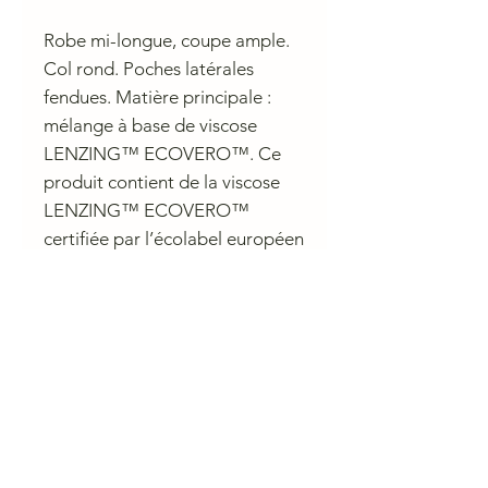
Robe mi-longue, coupe ample.
Col rond. Poches latérales
fendues. Matière principale :
mélange à base de viscose
LENZING™ ECOVERO™. Ce
produit contient de la viscose
LENZING™ ECOVERO™
certifiée par l’écolabel européen
d’excellence environnementale
pour les produits textiles
(licence n° AT/016/001).
Conseil de lavage
0 degree (gentle)
Do not bleach EU
Iron at low temperature