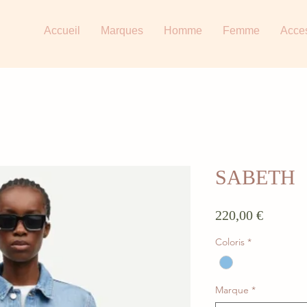
Accueil
Marques
Homme
Femme
Acce
SABETH
Prix
220,00 €
Coloris
*
Marque
*