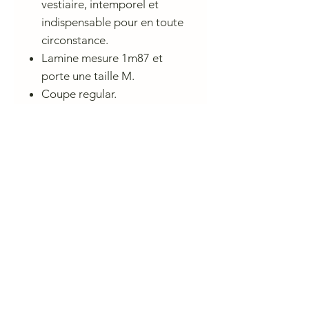
vestiaire, intemporel et
indispensable pour en toute
circonstance.
Lamine mesure 1m87 et
porte une taille M.
Coupe regular.
Gabardine de coton lavée.
Fabriqué au Maroc
Conseil de lavage
Lavage à 30°
Pas d'entretien professionnel à sec
Blanchiment interdit
Ne pas sécher en machine
Repassage au fer chaud (150°C)
CHARLIE A NANTES
23 rue du Calvaire 44000 Nantes
Ouvert de 10 h à 13h et de 14h à 19h du mardi au samedi.
contactcharlieanantes@gmail.com 09 83 03 05 45