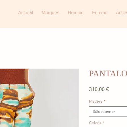
Accueil
Marques
Homme
Femme
Acce
PANTALO
Prix
310,00 €
Matière
*
Sélectionner
Coloris
*