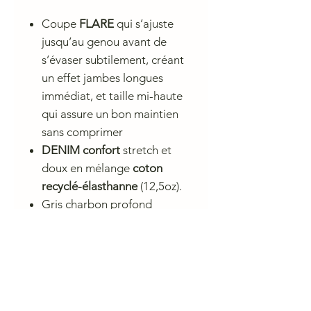
Coupe
FLARE
qui s’ajuste
jusqu’au genou avant de
s’évaser subtilement, créant
un effet jambes longues
immédiat, et taille mi-haute
qui assure un bon maintien
sans comprimer
DENIM confort
stretch et
doux en mélange
coton
recyclé-élasthanne
(12,5oz).
Gris charbon profond
soigneusement
patiné
,
obtenu à partir d’un denim
initialement noir qui a subi un
léger lavage stone wash.