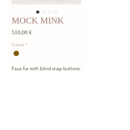
MOCK MINK
Prix
510,00 €
Coloris
*
Faux fur with blind snap buttons.
CHARLIE A NANTES
23 rue du Calvaire 44000 Nantes
Ouvert de 10 h à 13h et de 14h à 19h du mardi au samedi.
contactcharlieanantes@gmail.com 09 83 03 05 45