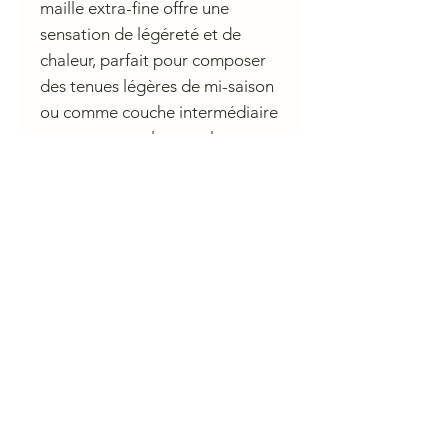
maille extra-fine offre une
sensation de légéreté et de
chaleur, parfait pour composer
des tenues légères de mi-saison
ou comme couche intermédiaire
sous une veste lorsque les
témpératures chutent.
Conseil de lavage
Lavage à la main uniquement
Blanchiment interdit
Séchage à plat
Repassage au fer froid (110°C)
Entretien professionnel à sec (cycle
CHARLIE A NANTES
modéré)
23 rue du Calvaire 44000 Nantes
Ouvert de 10 h à 13h et de 14h à 19h du mardi au samedi.
contactcharlieanantes@gmail.com 09 83 03 05 45