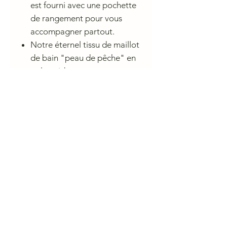
est fourni avec une pochette
de rangement pour vous
accompagner partout.
Notre éternel tissu de maillot
de bain "peau de pêche" en
polyamide
Fabriqué au Maroc
Conseil de lavage
CHARLIE A NANTES
23 rue du Calvaire 44000 Nantes
Ouvert de 10 h à 13h et de 14h à 19h du mardi au samedi.
contactcharlieanantes@gmail.com 09 83 03 05 45