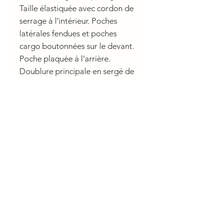
Taille élastiquée avec cordon de
serrage à l’intérieur. Poches
latérales fendues et poches
cargo boutonnées sur le devant.
Poche plaquée à l’arrière.
Doublure principale en sergé de
coton. Matière principale en
coton 100 % biologique. Ce
produit contient du coton
biologique cultivé sans OGM ou
produits chimiques dangereux.
CHARLIE A NANTES
23 rue du Calvaire 44000 Nantes
Ouvert de 10 h à 13h et de 14h à 19h du mardi au samedi.