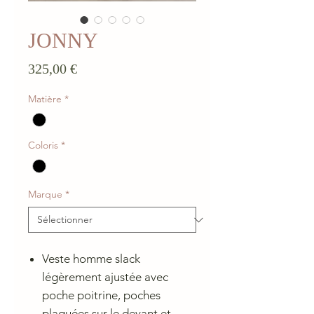
JONNY
Prix
325,00 €
Matière
*
Coloris
*
Marque
*
Veste homme slack
légèrement ajustée avec
poche poitrine, poches
plaquées sur le devant et