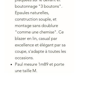
boutonnage "3 boutons".
Epaules naturelles,
construction souple, et
montage sans doublure
"comme une chemise". Ce
blazer en lin, casual par
excellence et élégant par sa
coupe, s'adapte à toutes les
occasions.
Paul mesure 1m89 et porte
une taille M.
Coupe slack.
Tissu en lin avec une rayure
"tennis" écrue
Fabriqué au Maroc