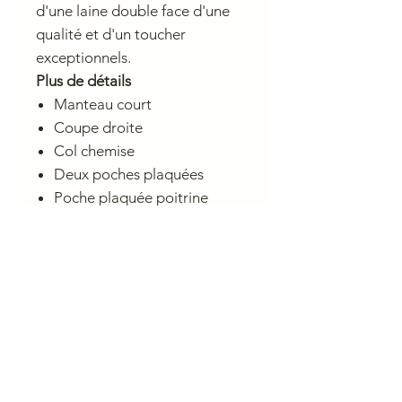
d'une laine double face d'une
qualité et d'un toucher
exceptionnels.
Plus de détails
Manteau court
Coupe droite
Col chemise
Deux poches plaquées
Poche plaquée poitrine
Poche plaquée à l'intérieur
Laine lambswool double face
au toucher luxueux
Conseil d'entretien
Ne pas laver en machine
Blanchiment interdit
Ne pas sécher en machine