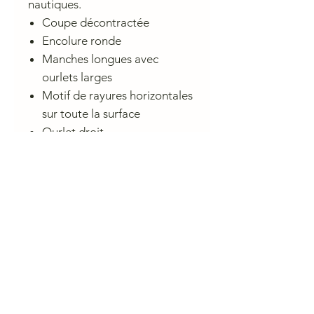
nautiques.
Coupe décontractée
Encolure ronde
Manches longues avec
ourlets larges
Motif de rayures horizontales
sur toute la surface
Ourlet droit
Encolure à finition nette sans
coutures apparentes
Conseil de lavage
30° délicat
CHARLIE A NANTES