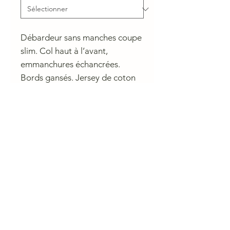
Débardeur sans manches coupe
slim. Col haut à l’avant,
emmanchures échancrées.
Bords gansés. Jersey de coton
biologique finement côtelé avec
une touche de stretch. Tissu
Conseil de lavage
30 degree (gentle)
Do not bleach EU
Iron at low temperature
PCE only
Do not tumble dry
CHARLIE A NANTES
23 rue du Calvaire 44000 Nantes
Ouvert de 10 h à 13h et de 14h à 19h du mardi au samedi.