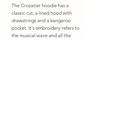
The Crozatier hoodie has a
classic cut, a lined hood with
drawstrings and a kangaroo
pocket. It's embroidery refers to
the musical wave and all the
little French idiosyncrasies.
Conseil de lavage
Lavage délicat 30°
Pas de séchage en tambour
CHARLIE A NANTES
23 rue du Calvaire 44000 Nantes
Ouvert de 10 h à 13h et de 14h à 19h du mardi au samedi.
contactcharlieanantes@gmail.com 09 83 03 05 45