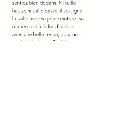
sentiez bien dedans. Ni taille
haute, ni taille basse, il souligne
la taille avec sa jolie ceinture. Sa
matière est à la fois fluide et
avec une belle tenue, pour un
tombé inimitable. Parfait pour
ne faire aucun compromis.
Conseil de lavage
CHARLIE A NANTES
23 rue du Calvaire 44000 Nantes
Ouvert de 10 h à 13h et de 14h à 19h du mardi au samedi.
contactcharlieanantes@gmail.com 09 83 03 05 45