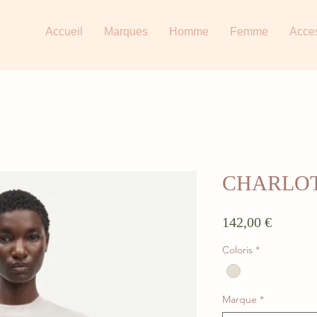
Accueil
Marques
Homme
Femme
Acce
CHARLO
Prix
142,00 €
Coloris
*
Marque
*