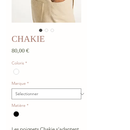
CHAKIE
Prix
80,00 €
Coloris
*
Marque
*
Matière
*
Les poignets Chakie s’adaptent