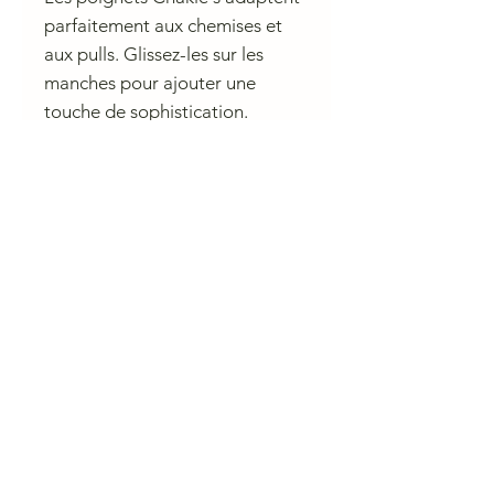
parfaitement aux chemises et
aux pulls. Glissez-les sur les
manches pour ajouter une
touche de sophistication.
Conçus avec un élastique, leur
design féminin est orné de
fausses perlesFausses perles3 x
10 cm
CHARLIE A NANTES
23 rue du Calvaire 44000 Nantes
Ouvert de 10 h à 13h et de 14h à 19h du mardi au samedi.
contactcharlieanantes@gmail.com 09 83 03 05 45