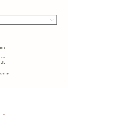
ien
hine
dit
chine