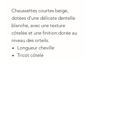
Chaussettes courtes beige,
dotées d’une délicate dentelle
blanche, avec une texture
côtelée et une finition dorée au
niveau des orteils.
Longueur cheville
Tricot côtelé
Bordure en dentelle blanche
Finition dorée aux orteils
Tissu de coton doux
Conseil de lavage
30° délicat, pas de fer , pas de sèche
linge