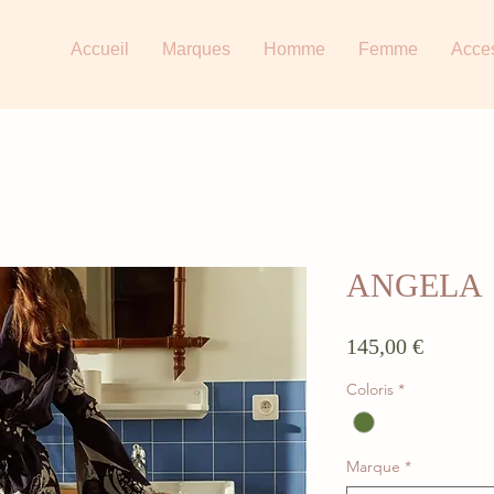
Accueil
Marques
Homme
Femme
Acce
ANGELA
Prix
145,00 €
Coloris
*
Marque
*