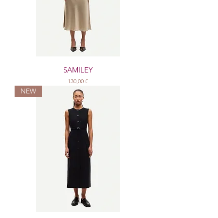
SAMILEY
Prix
130,00 €
NEW