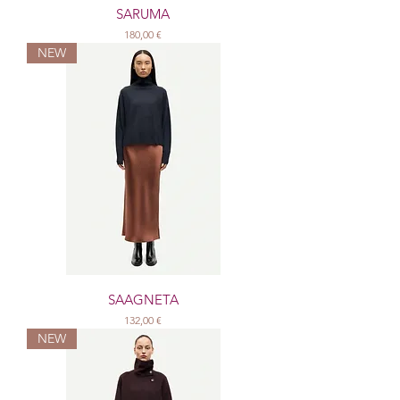
SARUMA
Prix
180,00 €
NEW
SAAGNETA
Prix
132,00 €
NEW